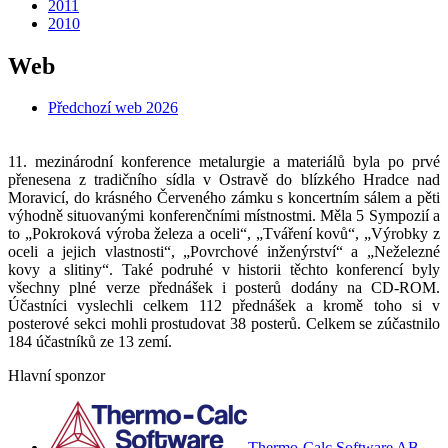
2011
2010
Web
Předchozí web 2026
11. mezinárodní konference metalurgie a materiálů byla po prvé
přenesena z tradičního sídla v Ostravě do blízkého Hradce nad
Moravicí, do krásného Červeného zámku s koncertním sálem a pěti
výhodně situovanými konferenčními místnostmi. Měla 5 Sympozií a
to „Pokroková výroba železa a oceli“, „Tváření kovů“, „Výrobky z
oceli a jejich vlastnosti“, „Povrchové inženýrství“ a „Neželezné
kovy a slitiny“. Také podruhé v historii těchto konferencí byly
všechny plné verze přednášek i posterů dodány na CD-ROM.
Účastníci vyslechli celkem 112 přednášek a kromě toho si v
posterové sekci mohli prostudovat 38 posterů. Celkem se zúčastnilo
184 účastníků ze 13 zemí.
Hlavní sponzor
Thermo-Calc Software AB