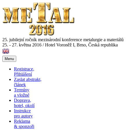
25. jubilejní ročník mezinárodní konference metalurgie a materiálů
25. - 27. května 2016
/
Hotel Voroněž I, Brno, Česká republika
Menu
Registrace,
Přihlášení
Zaslat abstrakt,
článek
Termíny
a vložné
Doprava,
hotel, okolí
Instrukce
pro autory
Reklama
& sponzoři