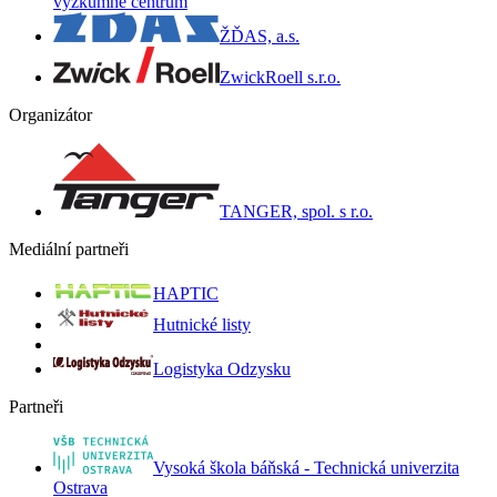
výzkumné centrum
ŽĎAS, a.s.
ZwickRoell s.r.o.
Organizátor
TANGER, spol. s r.o.
Mediální partneři
HAPTIC
Hutnické listy
Logistyka Odzysku
Partneři
Vysoká škola báňská - Technická univerzita
Ostrava