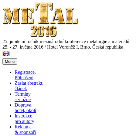
25. jubilejní ročník mezinárodní konference metalurgie a materiálů
25. - 27. května 2016
/
Hotel Voroněž I, Brno, Česká republika
Menu
Registrace,
Přihlášení
Zaslat abstrakt,
článek
Termíny
a vložné
Doprava,
hotel, okolí
Instrukce
pro autory
Reklama
& sponzoři