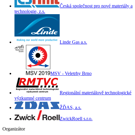
Česká společnost pro nové materiály a
technologie, z.s.
Linde Gas a.s.
MSV - Veletrhy Brno
Regionální materiálově technologické
výzkumné centrum
ŽĎAS, a.s.
ZwickRoell s.r.o.
Organizátor