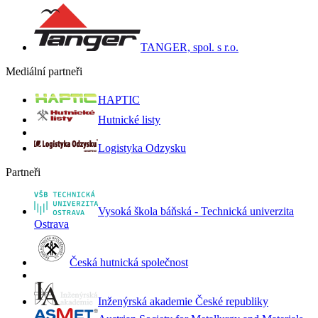
TANGER, spol. s r.o.
Mediální partneři
HAPTIC
Hutnické listy
Logistyka Odzysku
Partneři
Vysoká škola báňská - Technická univerzita
Ostrava
Česká hutnická společnost
Inženýrská akademie České republiky